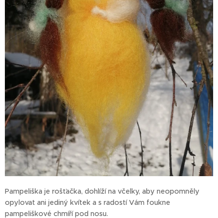
Pampeliška je rošťačka, dohlíží na včelky, aby neopomněly
opylovat ani jediný kvítek a s radostí Vám foukne
pampeliškové chmíří pod nosu.