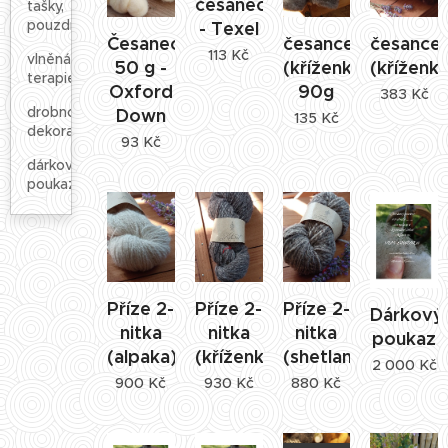
česanec
tašky,
pouzdra
- Texel
Česanec
česance
česance
113
Kč
vlněná
50 g -
(kříženka)
(kříženka
terapie
Oxford
90g
383
Kč
drobnosti,
Down
135
Kč
dekorace
93
Kč
dárkové
poukazy
Příze 2-
Příze 2-
Příze 2-
Dárkový
nitka
nitka
nitka
poukaz
(alpaka)
(kříženka)
(shetland)
2 000
Kč
900
Kč
930
Kč
880
Kč