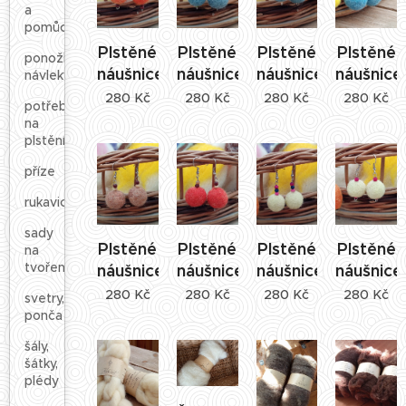
a
pomůcky
Plstěné
Plstěné
Plstěné
Plstěné
ponožky,
náušnice
náušnice
náušnice
náušnice
návleky
280
Kč
280
Kč
280
Kč
280
Kč
potřeby
na
plstění
příze
rukavice
sady
Plstěné
Plstěné
Plstěné
Plstěné
na
tvoření
náušnice
náušnice
náušnice
náušnice
280
Kč
280
Kč
280
Kč
280
Kč
svetry,
ponča
šály,
šátky,
plédy