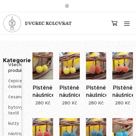
DVOREC KOLOVRAT
Kategorie
Všechny
produkty
čepice,
čelenky
Plstěné
Plstěné
Plstěné
Plstěné
náušnice
náušnice
náušnice
náušnice
česance
280
Kč
280
Kč
280
Kč
280
Kč
bytový
textil
kurzy
nástroje