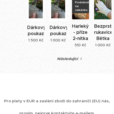
Podobné
na
zakázku
Harlekýn
Bezprst
Dárkový
Dárkový
- příze
rukavice
poukaz
poukaz
2-nitka
Bětka
1 500
Kč
1 000
Kč
510
Kč
1 000
Kč
Následující
Pro platy v EUR a zaslání zboží do zahraničí (EU) nás,
prosím, nejprve kontaktujte e-mailem.