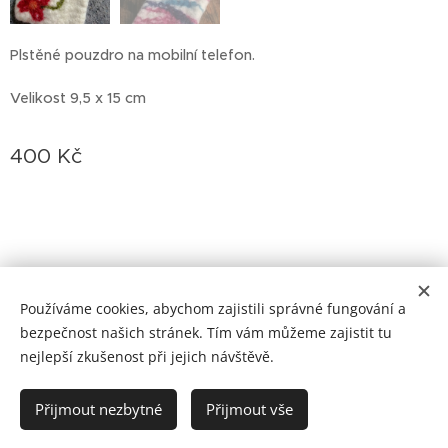
Plstěné pouzdro na mobilní telefon.
Velikost 9,5 x 15 cm
400
Kč
Používáme cookies, abychom zajistili správné fungování a
Cookies
bezpečnost našich stránek. Tím vám můžeme zajistit tu
nejlepší zkušenost při jejich návštěvě.
Do košíku
Přijmout nezbytné
Přijmout vše