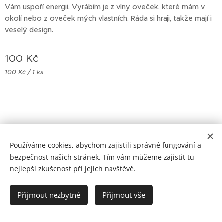
Vám uspoří energii. Vyrábím je z vlny oveček, které mám v
okolí nebo z oveček mých vlastních. Ráda si hraji, takže mají i
veselý design.
100
Kč
100 Kč / 1 ks
Používáme cookies, abychom zajistili správné fungování a
Cookies
bezpečnost našich stránek. Tím vám můžeme zajistit tu
nejlepší zkušenost při jejich návštěvě.
Do košíku
Přijmout nezbytné
Přijmout vše
Zásady ochrany osobních údajů