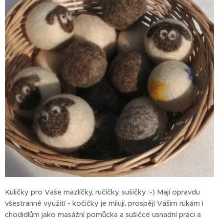
Kuličky pro Vaše mazlíčky, ručičky, sušičky :-) Mají opravdu
všestranné využití - kočičky je milují, prospějí Vašim rukám i
chodidlům jako masážní pomůcka a sušičce usnadní práci a