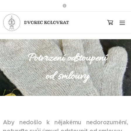
DVOREC KOLOVRAT
Potvrzení odstoupení
od smlouvy
Aby nedošlo k nějakému nedorozumění,