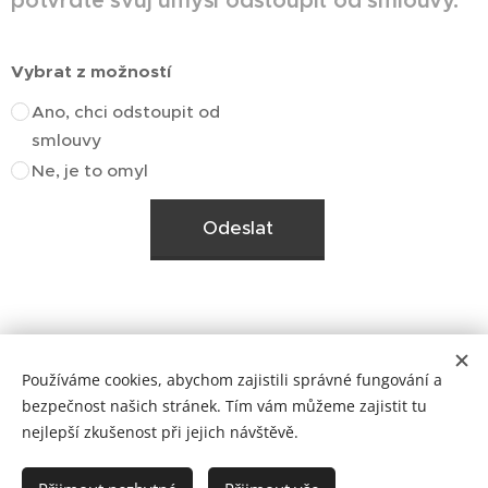
potvrďte svůj úmysl odstoupit od smlouvy.
Vybrat z možností
Ano, chci odstoupit od
smlouvy
Ne, je to omyl
Odeslat
Používáme cookies, abychom zajistili správné fungování a
bezpečnost našich stránek. Tím vám můžeme zajistit tu
nejlepší zkušenost při jejich návštěvě.
Cookies