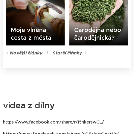
Moje vlněná
Čarodějná nebo
cesta z města
čarodějnická?
Novější články
Starší články
videa z dílny
https://www.facebook.com/share/r/15nkerswGL/
https://www.facebook.com/share/r/18VegQxsWr/